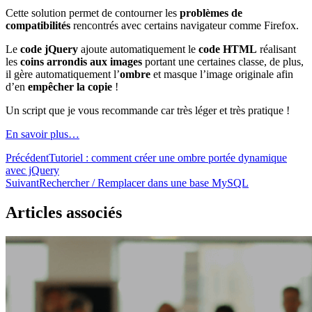
Cette solution permet de contourner les
problèmes de
compatibilités
rencontrés avec certains navigateur comme Firefox.
Le
code jQuery
ajoute automatiquement le
code HTML
réalisant
les
coins arrondis aux images
portant une certaines classe, de plus,
il gère automatiquement l’
ombre
et masque l’image originale afin
d’en
empêcher la copie
!
Un script que je vous recommande car très léger et très pratique !
En savoir plus…
Précédent
Tutoriel : comment créer une ombre portée dynamique
avec jQuery
Suivant
Rechercher / Remplacer dans une base MySQL
Articles associés