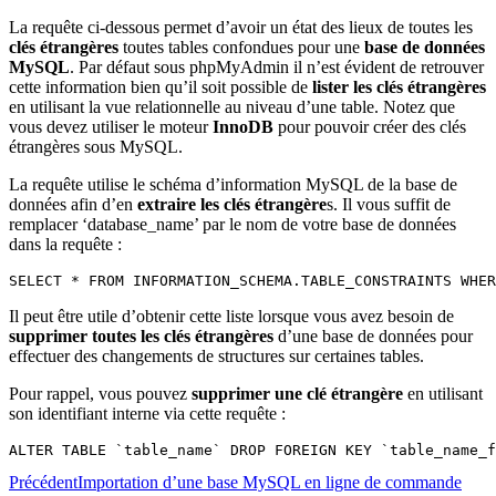
La requête ci-dessous permet d’avoir un état des lieux de toutes les
clés étrangères
toutes tables confondues pour une
base de données
MySQL
. Par défaut sous phpMyAdmin il n’est évident de retrouver
cette information bien qu’il soit possible de
lister les clés étrangères
en utilisant la vue relationnelle au niveau d’une table. Notez que
vous devez utiliser le moteur
InnoDB
pour pouvoir créer des clés
étrangères sous MySQL.
La requête utilise le schéma d’information MySQL de la base de
données afin d’en
extraire les clés étrangère
s. Il vous suffit de
remplacer ‘database_name’ par le nom de votre base de données
dans la requête :
SELECT * FROM INFORMATION_SCHEMA.TABLE_CONSTRAINTS WHER
Il peut être utile d’obtenir cette liste lorsque vous avez besoin de
supprimer toutes les clés étrangères
d’une base de données pour
effectuer des changements de structures sur certaines tables.
Pour rappel, vous pouvez
supprimer une clé étrangère
en utilisant
son identifiant interne via cette requête :
ALTER TABLE `table_name` DROP FOREIGN KEY `table_name_f
Précédent
Importation d’une base MySQL en ligne de commande