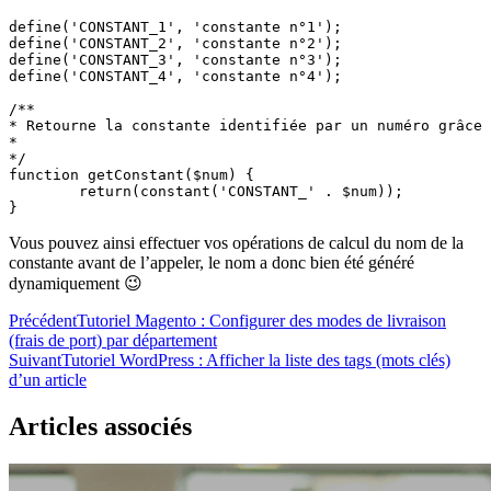
define('CONSTANT_1', 'constante n°1');

define('CONSTANT_2', 'constante n°2');

define('CONSTANT_3', 'constante n°3');

define('CONSTANT_4', 'constante n°4');	

/**

* Retourne la constante identifiée par un numéro grâce 
* 

*/		

function getConstant($num) {

	return(constant('CONSTANT_' . $num));

Vous pouvez ainsi effectuer vos opérations de calcul du nom de la
constante avant de l’appeler, le nom a donc bien été généré
dynamiquement 😉
Précédent
Tutoriel Magento : Configurer des modes de livraison
(frais de port) par département
Suivant
Tutoriel WordPress : Afficher la liste des tags (mots clés)
d’un article
Articles associés